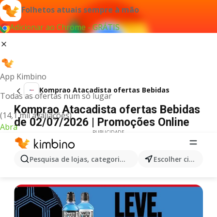
Folhetos atuais sempre à mão
Adicionar ao Chrome - GRÁTIS
App Kimbino
Komprao Atacadista ofertas Bebidas
Todas as ofertas num só lugar
Komprao Atacadista ofertas Bebidas
(14,1 mil avaliações)
de 02/07/2026 | Promoções Online
Abra
PUBLICIDADE
Pesquisa de lojas, categorias,produtos...
Escolher cidade