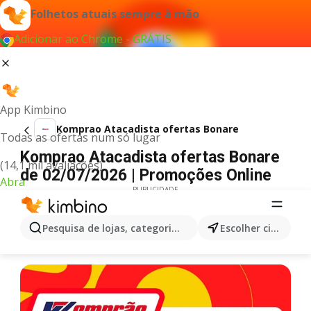
Folhetos atuais sempre à mão
Adicionar ao Chrome - GRÁTIS
App Kimbino
Komprao Atacadista ofertas Bonare
Todas as ofertas num só lugar
Komprao Atacadista ofertas Bonare
(14,1 mil avaliações)
de 02/07/2026 | Promoções Online
Abra
PUBLICIDADE
Pesquisa de lojas, categorias,produtos...
Escolher cidade