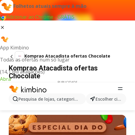
Folhetos atuais sempre à mão
Adicionar ao Chrome - GRÁTIS
App Kimbino
Komprao Atacadista ofertas Chocolate
Todas as ofertas num só lugar
Komprao Atacadista ofertas
(14,1 mil avaliações)
Chocolate
Abra
PUBLICIDADE
Pesquisa de lojas, categorias,produtos...
Escolher cidade