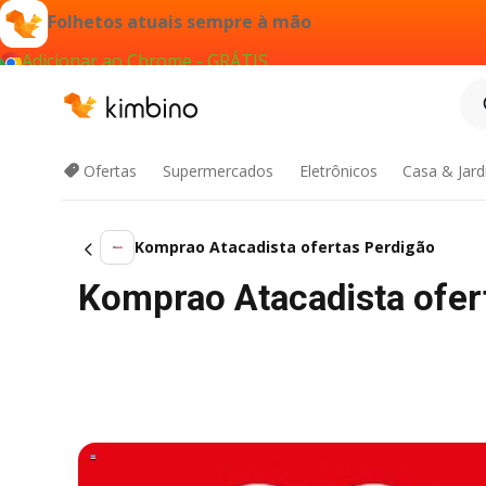
Folhetos atuais sempre à mão
Adicionar ao Chrome - GRÁTIS
Ofertas
Supermercados
Eletrônicos
Casa & Jar
Komprao Atacadista ofertas Perdigão
Komprao Atacadista ofer