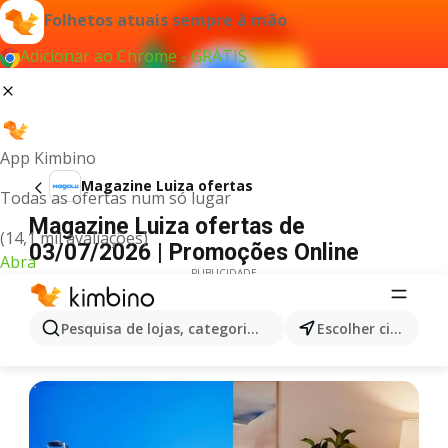
Folhetos atuais sempre à mão
Adicionar ao Chrome - GRÁTIS
App Kimbino
Magazine Luiza ofertas
Todas as ofertas num só lugar
Magazine Luiza ofertas de
(14,1 mil avaliações)
03/07/2026 | Promoções Online
Abra
PUBLICIDADE
Pesquisa de lojas, categorias,produtos...
Escolher cidade