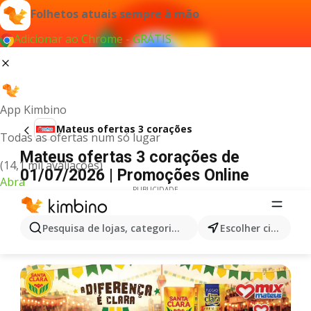
Folhetos atuais sempre à mão
Adicionar ao Chrome - GRÁTIS
App Kimbino
Mateus ofertas 3 corações
Todas as ofertas num só lugar
Mateus ofertas 3 corações de
(14,1 mil avaliações)
01/07/2026 | Promoções Online
Abra
PUBLICIDADE
Pesquisa de lojas, categorias,produtos...
Escolher cidade