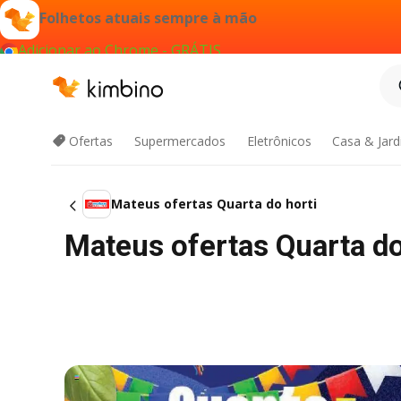
Folhetos atuais sempre à mão
Adicionar ao Chrome - GRÁTIS
Ofertas
Supermercados
Eletrônicos
Casa & Jar
Mateus ofertas Quarta do horti
Mateus ofertas Quarta d