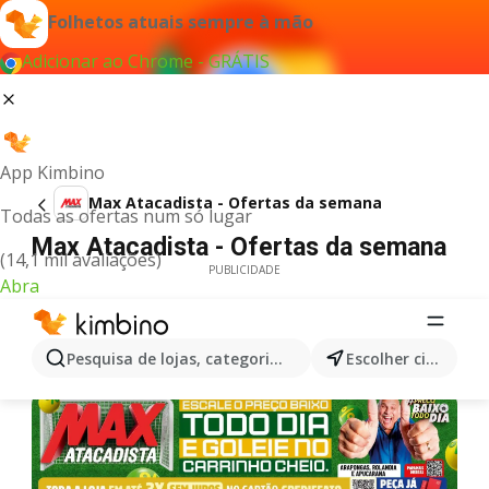
Folhetos atuais sempre à mão
Adicionar ao Chrome - GRÁTIS
App Kimbino
Max Atacadista - Ofertas da semana
Todas as ofertas num só lugar
Max Atacadista - Ofertas da semana
(14,1 mil avaliações)
PUBLICIDADE
Abra
Pesquisa de lojas, categorias,produtos...
Escolher cidade