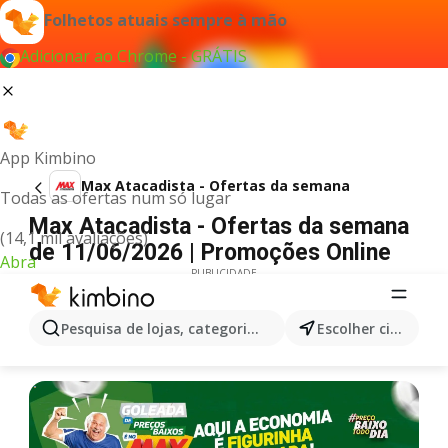
Folhetos atuais sempre à mão
Adicionar ao Chrome - GRÁTIS
App Kimbino
Max Atacadista - Ofertas da semana
Todas as ofertas num só lugar
Max Atacadista - Ofertas da semana
(14,1 mil avaliações)
de 11/06/2026 | Promoções Online
Abra
PUBLICIDADE
Pesquisa de lojas, categorias,produtos...
Escolher cidade