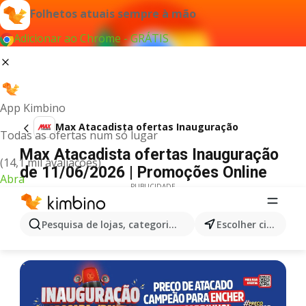
Folhetos atuais sempre à mão
Adicionar ao Chrome - GRÁTIS
App Kimbino
Max Atacadista ofertas Inauguração
Todas as ofertas num só lugar
Max Atacadista ofertas Inauguração
(14,1 mil avaliações)
de 11/06/2026 | Promoções Online
Abra
PUBLICIDADE
Pesquisa de lojas, categorias,produtos...
Escolher cidade