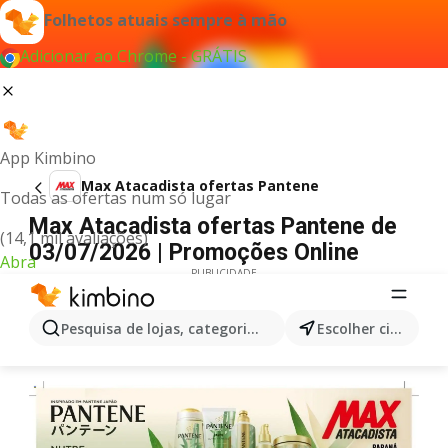
Folhetos atuais sempre à mão
Adicionar ao Chrome - GRÁTIS
App Kimbino
Max Atacadista ofertas Pantene
Todas as ofertas num só lugar
Max Atacadista ofertas Pantene de
(14,1 mil avaliações)
03/07/2026 | Promoções Online
Abra
PUBLICIDADE
Pesquisa de lojas, categorias,produtos...
Escolher cidade