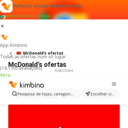
Folhetos atuais sempre à mão
Adicionar ao Chrome - GRÁTIS
App Kimbino
McDonald’s ofertas
Todas as ofertas num só lugar
McDonald’s ofertas
(14,1 mil avaliações)
PUBLICIDADE
Abra
Pesquisa de lojas, categorias,produtos...
Escolher cidade