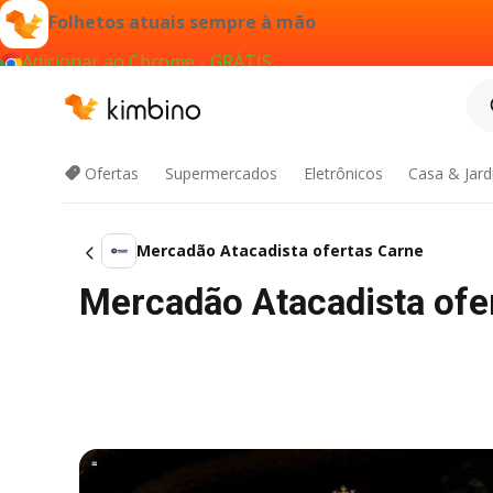
Folhetos atuais sempre à mão
Adicionar ao Chrome - GRÁTIS
Ofertas
Supermercados
Eletrônicos
Casa & Jar
Mercadão Atacadista ofertas Carne
Mercadão Atacadista ofe