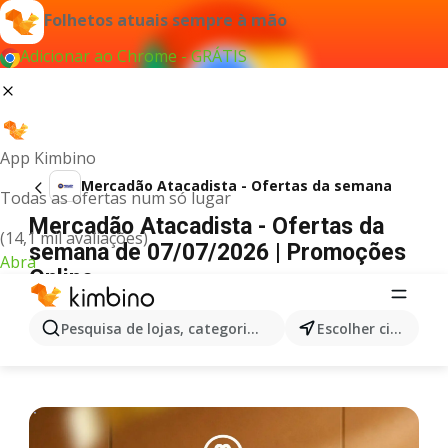
Folhetos atuais sempre à mão
Adicionar ao Chrome - GRÁTIS
App Kimbino
Mercadão Atacadista - Ofertas da semana
Todas as ofertas num só lugar
Mercadão Atacadista - Ofertas da
(14,1 mil avaliações)
semana de 07/07/2026 | Promoções
Abra
Online
PUBLICIDADE
Pesquisa de lojas, categorias,produtos...
Escolher cidade