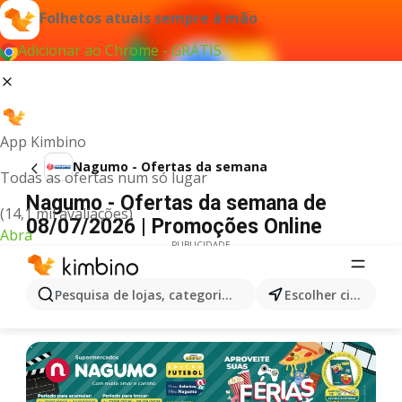
Folhetos atuais sempre à mão
Adicionar ao Chrome - GRÁTIS
App Kimbino
Nagumo - Ofertas da semana
Todas as ofertas num só lugar
Nagumo - Ofertas da semana de
(14,1 mil avaliações)
08/07/2026 | Promoções Online
Abra
PUBLICIDADE
Pesquisa de lojas, categorias,produtos...
Escolher cidade