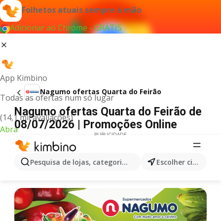
Folhetos atuais sempre à mão
Adicionar ao Chrome - GRÁTIS
App Kimbino
Nagumo ofertas Quarta do Feirão
Todas as ofertas num só lugar
Nagumo ofertas Quarta do Feirão de
(14,1 mil avaliações)
08/07/2026 | Promoções Online
Abra
PUBLICIDADE
Pesquisa de lojas, categorias,produtos...
Escolher cidade