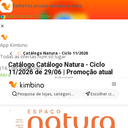
Folhetos atuais sempre à mão
Adicionar ao Chrome - GRÁTIS
App Kimbino
Catálogo Natura - Ciclo 11/2026
Todas as ofertas num só lugar
Catálogo Catálogo Natura - Ciclo
(14,1 mil avaliações)
11/2026 de 29/06 | Promoção atual
Abra
PUBLICIDADE
Pesquisa de lojas, categorias,produtos...
Escolher cidade