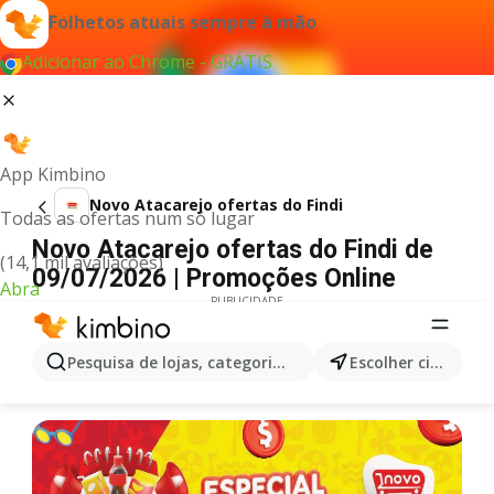
Folhetos atuais sempre à mão
Adicionar ao Chrome - GRÁTIS
App Kimbino
Novo Atacarejo ofertas do Findi
Todas as ofertas num só lugar
Novo Atacarejo ofertas do Findi de
(14,1 mil avaliações)
09/07/2026 | Promoções Online
Abra
PUBLICIDADE
Pesquisa de lojas, categorias,produtos...
Escolher cidade