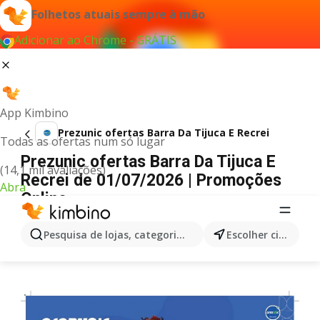
Folhetos atuais sempre à mão
Adicionar ao Chrome - GRÁTIS
App Kimbino
Prezunic ofertas Barra Da Tijuca E Recrei
Todas as ofertas num só lugar
Prezunic ofertas Barra Da Tijuca E
(14,1 mil avaliações)
Recrei de 01/07/2026 | Promoções
Abra
Online
PUBLICIDADE
Pesquisa de lojas, categorias,produtos...
Escolher cidade