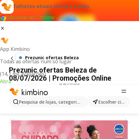
Folhetos atuais sempre à mão
Adicionar ao Chrome - GRÁTIS
App Kimbino
Prezunic ofertas Beleza
Todas as ofertas num só lugar
Prezunic ofertas Beleza de
(14,1 mil avaliações)
08/07/2026 | Promoções Online
Abra
PUBLICIDADE
Pesquisa de lojas, categorias,produtos...
Escolher cidade