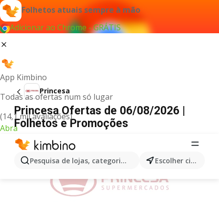
Folhetos atuais sempre à mão
Adicionar ao Chrome - GRÁTIS
App Kimbino
Princesa
Todas as ofertas num só lugar
Princesa Ofertas de 06/08/2026 |
(14,1 mil avaliações)
Folhetos e Promoções
Abra
PUBLICIDADE
Pesquisa de lojas, categorias,produtos...
Escolher cidade