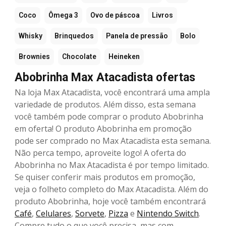
Coco
Ômega 3
Ovo de páscoa
Livros
Whisky
Brinquedos
Panela de pressão
Bolo
Brownies
Chocolate
Heineken
Abobrinha Max Atacadista ofertas
Na loja Max Atacadista, você encontrará uma ampla
variedade de produtos. Além disso, esta semana
você também pode comprar o produto Abobrinha
em oferta! O produto Abobrinha em promoção
pode ser comprado no Max Atacadista esta semana.
Não perca tempo, aproveite logo! A oferta do
Abobrinha no Max Atacadista é por tempo limitado.
Se quiser conferir mais produtos em promoção,
veja o folheto completo do Max Atacadista. Além do
produto Abobrinha, hoje você também encontrará
Café
,
Celulares
,
Sorvete
,
Pizza
e
Nintendo Switch
.
Compre tudo o que você precisa, mas com