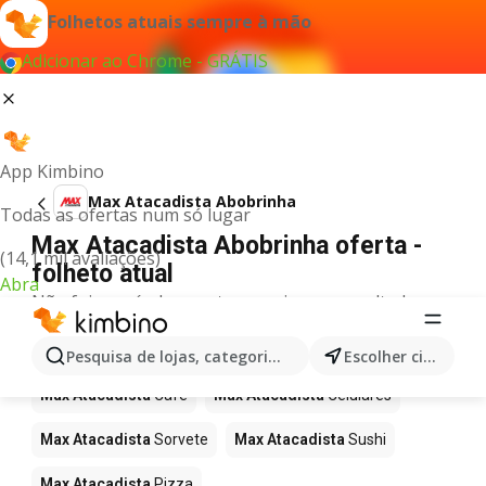
Folhetos atuais sempre à mão
Adicionar ao Chrome - GRÁTIS
App Kimbino
Max Atacadista Abobrinha
Todas as ofertas num só lugar
Max Atacadista Abobrinha oferta -
(14,1 mil avaliações)
folheto atual
Abra
Não foi possível encontrar quaisquer resultados
para este termo.
Mais produtos em Max Atacadista
Pesquisa de lojas, categorias,produtos...
Escolher cidade
Max Atacadista
Café
Max Atacadista
Celulares
Max Atacadista
Sorvete
Max Atacadista
Sushi
Max Atacadista
Pizza