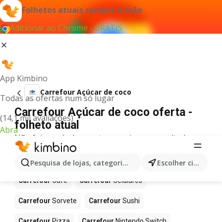
Folhetos atuais sempre à mão
Adicionar ao Chrome - GRÁTIS
App Kimbino
Carrefour Açúcar de coco
Todas as ofertas num só lugar
Carrefour Açúcar de coco oferta -
(14,1 mil avaliações)
folheto atual
Abra
Não foi possível encontrar quaisquer resultados
para este termo.
Mais produtos em Carrefour
Pesquisa de lojas, categorias,produtos...
Escolher cidade
Carrefour
Café
Carrefour
Celulares
Carrefour
Sorvete
Carrefour
Sushi
Carrefour
Pizza
Carrefour
Nintendo Switch