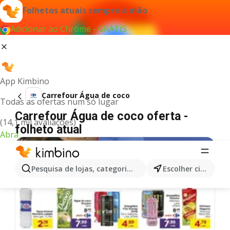
Folhetos atuais sempre à mão
Adicionar ao Chrome - GRÁTIS
App Kimbino
Carrefour Água de coco
Todas as ofertas num só lugar
Carrefour Água de coco oferta -
(14,1 mil avaliações)
folheto atual
Abra
Pesquisa de lojas, categorias,produtos...
Escolher cidade