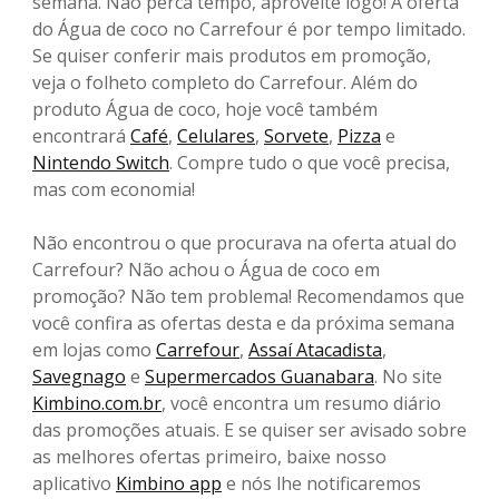
semana. Não perca tempo, aproveite logo! A oferta
do Água de coco no Carrefour é por tempo limitado.
Se quiser conferir mais produtos em promoção,
veja o folheto completo do Carrefour. Além do
produto Água de coco, hoje você também
encontrará
Café
,
Celulares
,
Sorvete
,
Pizza
e
Nintendo Switch
. Compre tudo o que você precisa,
mas com economia!
Não encontrou o que procurava na oferta atual do
Carrefour? Não achou o Água de coco em
promoção? Não tem problema! Recomendamos que
você confira as ofertas desta e da próxima semana
em lojas como
Carrefour
,
Assaí Atacadista
,
Savegnago
e
Supermercados Guanabara
. No site
Kimbino.com.br
, você encontra um resumo diário
das promoções atuais. E se quiser ser avisado sobre
as melhores ofertas primeiro, baixe nosso
aplicativo
Kimbino app
e nós lhe notificaremos