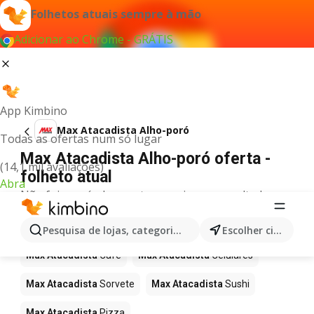
Folhetos atuais sempre à mão
Adicionar ao Chrome - GRÁTIS
App Kimbino
Max Atacadista Alho-poró
Todas as ofertas num só lugar
Max Atacadista Alho-poró oferta -
(14,1 mil avaliações)
folheto atual
Abra
Não foi possível encontrar quaisquer resultados
para este termo.
Mais produtos em Max Atacadista
Pesquisa de lojas, categorias,produtos...
Escolher cidade
Max Atacadista
Café
Max Atacadista
Celulares
Max Atacadista
Sorvete
Max Atacadista
Sushi
Max Atacadista
Pizza