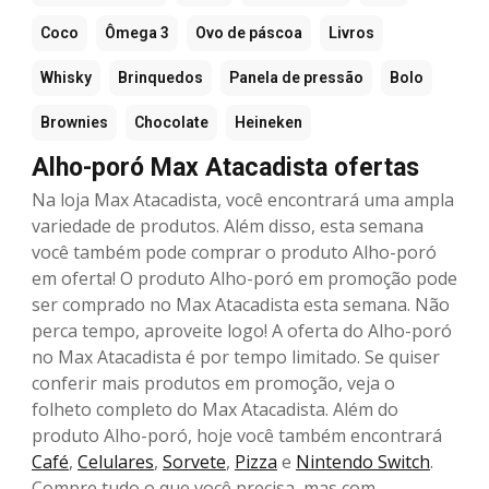
Coco
Ômega 3
Ovo de páscoa
Livros
Whisky
Brinquedos
Panela de pressão
Bolo
Brownies
Chocolate
Heineken
Alho-poró Max Atacadista ofertas
Na loja Max Atacadista, você encontrará uma ampla
variedade de produtos. Além disso, esta semana
você também pode comprar o produto Alho-poró
em oferta! O produto Alho-poró em promoção pode
ser comprado no Max Atacadista esta semana. Não
perca tempo, aproveite logo! A oferta do Alho-poró
no Max Atacadista é por tempo limitado. Se quiser
conferir mais produtos em promoção, veja o
folheto completo do Max Atacadista. Além do
produto Alho-poró, hoje você também encontrará
Café
,
Celulares
,
Sorvete
,
Pizza
e
Nintendo Switch
.
Compre tudo o que você precisa, mas com