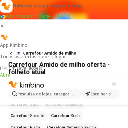
Folhetos atuais sempre à mão
Adicionar ao Chrome - GRÁTIS
App Kimbino
Carrefour Amido de milho
Todas as ofertas num só lugar
Carrefour Amido de milho oferta -
(14,1 mil avaliações)
folheto atual
Abra
Não foi possível encontrar quaisquer resultados
para este termo.
Mais produtos em Carrefour
Pesquisa de lojas, categorias,produtos...
Escolher cidade
Carrefour
Café
Carrefour
Celulares
Carrefour
Sorvete
Carrefour
Sushi
Carrefour
Pizza
Carrefour
Nintendo Switch