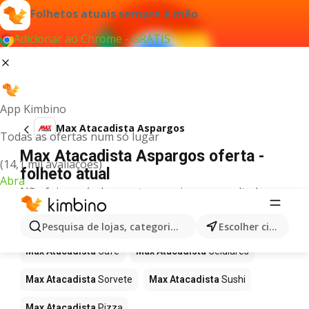
Folhetos atuais sempre à mão
Adicionar ao Chrome - GRÁTIS
App Kimbino
Max Atacadista Aspargos
Todas as ofertas num só lugar
Max Atacadista Aspargos oferta -
(14,1 mil avaliações)
folheto atual
Abra
Não foi possível encontrar quaisquer resultados
para este termo.
Mais produtos em Max Atacadista
Pesquisa de lojas, categorias,produtos...
Escolher cidade
Max Atacadista
Café
Max Atacadista
Celulares
Max Atacadista
Sorvete
Max Atacadista
Sushi
Max Atacadista
Pizza