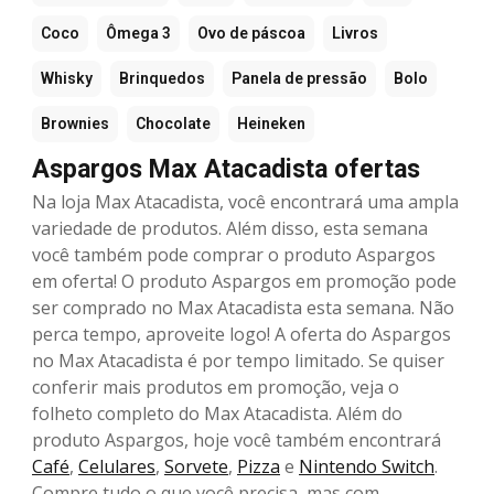
Coco
Ômega 3
Ovo de páscoa
Livros
Whisky
Brinquedos
Panela de pressão
Bolo
Brownies
Chocolate
Heineken
Aspargos Max Atacadista ofertas
Na loja Max Atacadista, você encontrará uma ampla
variedade de produtos. Além disso, esta semana
você também pode comprar o produto Aspargos
em oferta! O produto Aspargos em promoção pode
ser comprado no Max Atacadista esta semana. Não
perca tempo, aproveite logo! A oferta do Aspargos
no Max Atacadista é por tempo limitado. Se quiser
conferir mais produtos em promoção, veja o
folheto completo do Max Atacadista. Além do
produto Aspargos, hoje você também encontrará
Café
,
Celulares
,
Sorvete
,
Pizza
e
Nintendo Switch
.
Compre tudo o que você precisa, mas com