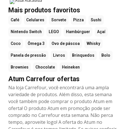
Assaí Atacadista
Mais produtos favoritos
Café
Celulares
Sorvete
Pizza
Sushi
Nintendo Switch
LEGO
Hambúrguer
Açaí
Coco
Ômega 3
Ovo de páscoa
Whisky
Panela de pressão
Livros
Brinquedos
Bolo
Brownies
Chocolate
Heineken
Atum Carrefour ofertas
Na loja Carrefour, você encontrará uma ampla
variedade de produtos. Além disso, esta semana
você também pode comprar o produto Atum em
oferta! O produto Atum em promoção pode ser
comprado no Carrefour esta semana. Não perca
tempo, aproveite logo! A oferta do Atum no