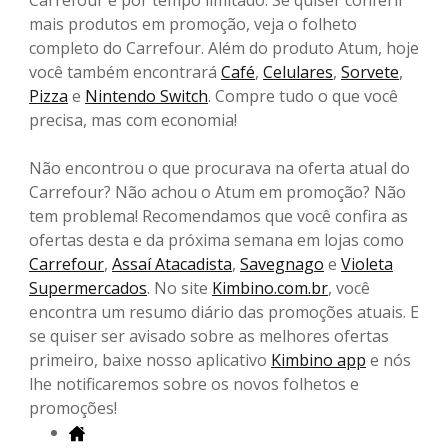
Carrefour é por tempo limitado. Se quiser conferir
mais produtos em promoção, veja o folheto
completo do Carrefour. Além do produto Atum, hoje
você também encontrará
Café
,
Celulares
,
Sorvete
,
Pizza
e
Nintendo Switch
. Compre tudo o que você
precisa, mas com economia!
Não encontrou o que procurava na oferta atual do
Carrefour? Não achou o Atum em promoção? Não
tem problema! Recomendamos que você confira as
ofertas desta e da próxima semana em lojas como
Carrefour
,
Assaí Atacadista
,
Savegnago
e
Violeta
Supermercados
. No site
Kimbino.com.br
, você
encontra um resumo diário das promoções atuais. E
se quiser ser avisado sobre as melhores ofertas
primeiro, baixe nosso aplicativo
Kimbino app
e nós
lhe notificaremos sobre os novos folhetos e
promoções!