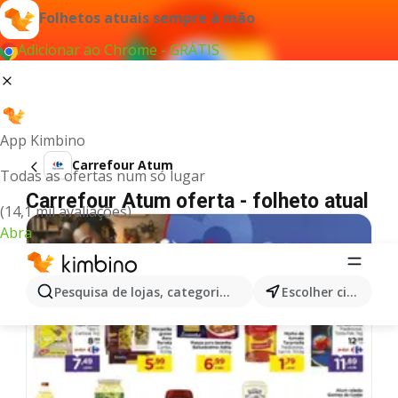
Folhetos atuais sempre à mão
Adicionar ao Chrome - GRÁTIS
App Kimbino
Carrefour Atum
Todas as ofertas num só lugar
Carrefour Atum oferta - folheto atual
(14,1 mil avaliações)
Abra
Pesquisa de lojas, categorias,produtos...
Escolher cidade