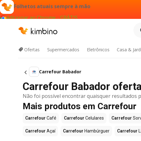
Folhetos atuais sempre à mão
Adicionar ao Chrome - GRÁTIS
Ofertas
Supermercados
Eletrônicos
Casa & Jar
Carrefour Babador
Carrefour Babador oferta 
Não foi possível encontrar quaisquer resultados p
Mais produtos em Carrefour
Carrefour
Café
Carrefour
Celulares
Carrefour
Sor
Carrefour
Açaí
Carrefour
Hambúrguer
Carrefour
L