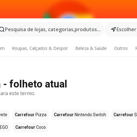
Pesquisa de lojas, categorias,produtos...
Escolher
dim
Roupas, Calçados & Despor
Beleza & Saúde
Outros
- folheto atual
ara este termo.
vete
Carrefour
Pizza
Carrefour
Nintendo Switch
Carrefour
S
EGO
Carrefour
Coco