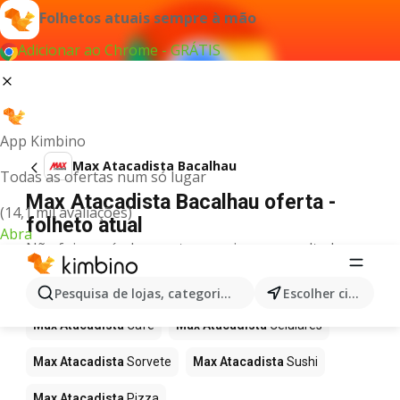
Folhetos atuais sempre à mão
Adicionar ao Chrome - GRÁTIS
App Kimbino
Max Atacadista Bacalhau
Todas as ofertas num só lugar
Max Atacadista Bacalhau oferta -
(14,1 mil avaliações)
folheto atual
Abra
Não foi possível encontrar quaisquer resultados
para este termo.
Mais produtos em Max Atacadista
Pesquisa de lojas, categorias,produtos...
Escolher cidade
Max Atacadista
Café
Max Atacadista
Celulares
Max Atacadista
Sorvete
Max Atacadista
Sushi
Max Atacadista
Pizza