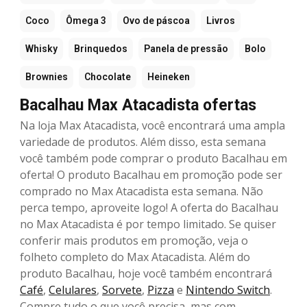
Coco
Ômega 3
Ovo de páscoa
Livros
Whisky
Brinquedos
Panela de pressão
Bolo
Brownies
Chocolate
Heineken
Bacalhau Max Atacadista ofertas
Na loja Max Atacadista, você encontrará uma ampla
variedade de produtos. Além disso, esta semana
você também pode comprar o produto Bacalhau em
oferta! O produto Bacalhau em promoção pode ser
comprado no Max Atacadista esta semana. Não
perca tempo, aproveite logo! A oferta do Bacalhau
no Max Atacadista é por tempo limitado. Se quiser
conferir mais produtos em promoção, veja o
folheto completo do Max Atacadista. Além do
produto Bacalhau, hoje você também encontrará
Café
,
Celulares
,
Sorvete
,
Pizza
e
Nintendo Switch
.
Compre tudo o que você precisa, mas com