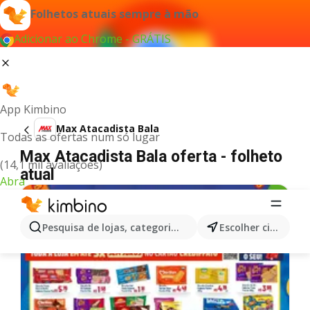
Folhetos atuais sempre à mão
Adicionar ao Chrome - GRÁTIS
App Kimbino
Max Atacadista Bala
Todas as ofertas num só lugar
Max Atacadista Bala oferta - folheto
(14,1 mil avaliações)
atual
Abra
Pesquisa de lojas, categorias,produtos...
Escolher cidade