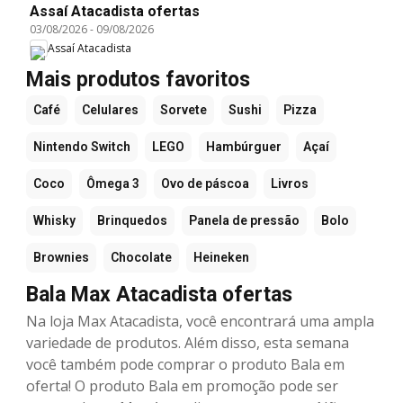
Assaí Atacadista ofertas
03/08/2026
-
09/08/2026
Assaí Atacadista
Mais produtos favoritos
Café
Celulares
Sorvete
Sushi
Pizza
Nintendo Switch
LEGO
Hambúrguer
Açaí
Coco
Ômega 3
Ovo de páscoa
Livros
Whisky
Brinquedos
Panela de pressão
Bolo
Brownies
Chocolate
Heineken
Bala Max Atacadista ofertas
Na loja Max Atacadista, você encontrará uma ampla
variedade de produtos. Além disso, esta semana
você também pode comprar o produto Bala em
oferta! O produto Bala em promoção pode ser