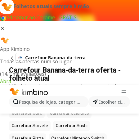
Folhetos atuais sempre à mão
Adicionar ao Chrome - GRÁTIS
App Kimbino
Carrefour Banana-da-terra
Todas as ofertas num só lugar
Carrefour Banana-da-terra oferta -
(14,1 mil avaliações)
folheto atual
Abra
Não foi possível encontrar quaisquer resultados
para este termo.
Mais produtos em Carrefour
Pesquisa de lojas, categorias,produtos...
Escolher cidade
Carrefour
Café
Carrefour
Celulares
Carrefour
Sorvete
Carrefour
Sushi
Carrefour
Pizza
Carrefour
Nintendo Switch