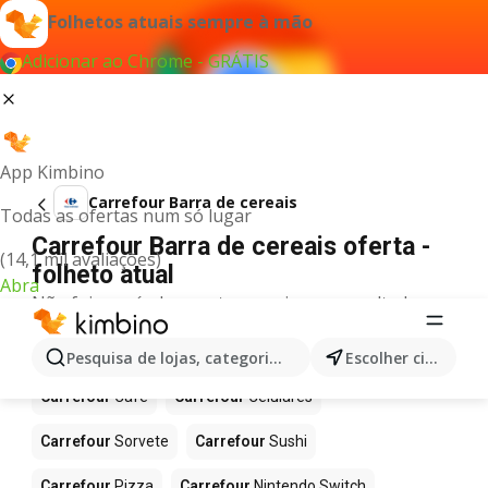
Folhetos atuais sempre à mão
Adicionar ao Chrome - GRÁTIS
App Kimbino
Carrefour Barra de cereais
Todas as ofertas num só lugar
Carrefour Barra de cereais oferta -
(14,1 mil avaliações)
folheto atual
Abra
Não foi possível encontrar quaisquer resultados
para este termo.
Mais produtos em Carrefour
Pesquisa de lojas, categorias,produtos...
Escolher cidade
Carrefour
Café
Carrefour
Celulares
Carrefour
Sorvete
Carrefour
Sushi
Carrefour
Pizza
Carrefour
Nintendo Switch