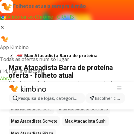
Folhetos atuais sempre à mão
Adicionar ao Chrome - GRÁTIS
App Kimbino
Max Atacadista Barra de proteína
Todas as ofertas num só lugar
Max Atacadista Barra de proteína
(14,1 mil avaliações)
oferta - folheto atual
Abra
Não foi possível encontrar quaisquer resultados
para este termo.
Mais produtos em Max Atacadista
Pesquisa de lojas, categorias,produtos...
Escolher cidade
Max Atacadista
Café
Max Atacadista
Celulares
Max Atacadista
Sorvete
Max Atacadista
Sushi
Max Atacadista
Pizza