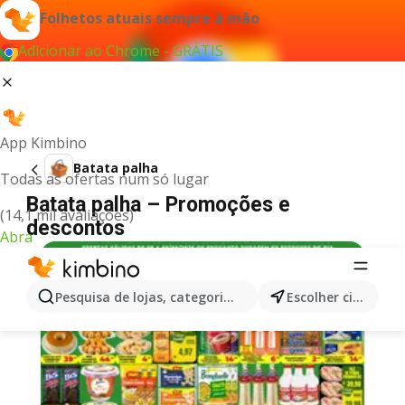
Folhetos atuais sempre à mão
Adicionar ao Chrome - GRÁTIS
App Kimbino
Batata palha
Todas as ofertas num só lugar
Batata palha – Promoções e
(14,1 mil avaliações)
descontos
Abra
Pesquisa de lojas, categorias,produtos...
Escolher cidade