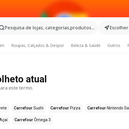
Pesquisa de lojas, categorias,produtos...
Escolher
dim
Roupas, Calçados & Despor
Beleza & Saúde
Outros
olheto atual
ara este termo.
vete
Carrefour
Sushi
Carrefour
Pizza
Carrefour
Nintendo Sw
Açaí
Carrefour
Ômega 3