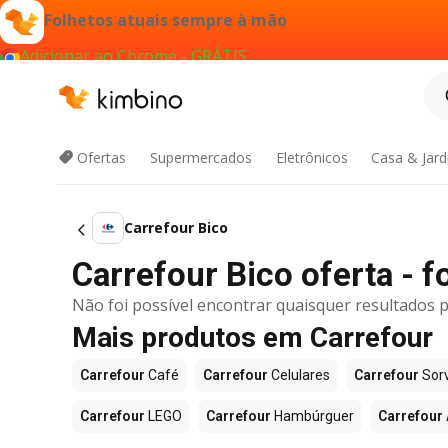
Folhetos atuais sempre à mão
Adicionar ao Chrome - GRÁTIS
Ofertas
Supermercados
Eletrônicos
Casa & Jar
Carrefour Bico
Carrefour Bico oferta - f
Não foi possível encontrar quaisquer resultados p
Mais produtos em Carrefour
Carrefour
Café
Carrefour
Celulares
Carrefour
Sor
Carrefour
LEGO
Carrefour
Hambúrguer
Carrefour