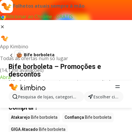
Folhetos atuais sempre à mão
Adicionar ao Chrome - GRÁTIS
App Kimbino
Bife borboleta
Todas as ofertas num só lugar
Bife borboleta – Promoções e
(14,1 mil avaliações)
descontos
Abra
Não foi possível encontrar quaisquer resultados
para este termo.
Bife borboleta em promoção - Onde
Pesquisa de lojas, categorias,produtos...
Escolher cidade
comprar?
Atakarejo
Bife borboleta
Confiança
Bife borboleta
GIGA Atacado
Bife borboleta