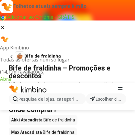
Folhetos atuais sempre à mão
Adicionar ao Chrome - GRÁTIS
App Kimbino
Bife de fraldinha
Todas as ofertas num só lugar
Bife de fraldinha – Promoções e
(14,1 mil avaliações)
descontos
Abra
Não foi possível encontrar quaisquer resultados
para este termo.
Bife de fraldinha em promoção -
Pesquisa de lojas, categorias,produtos...
Escolher cidade
Onde comprar?
Akki Atacadista
Bife de fraldinha
Max Atacadista
Bife de fraldinha