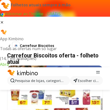
Folhetos atuais sempre à mão
Adicionar ao Chrome - GRÁTIS
App Kimbino
Carrefour Biscoitos
Todas as ofertas num só lugar
Carrefour Biscoitos oferta - folheto
(14,1 mil avaliações)
atual
Abra
Pesquisa de lojas, categorias,produtos...
Escolher cidade