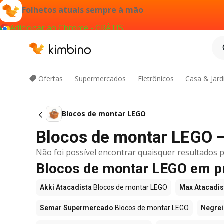
Folhetos atuais sempre à mão
Adicionar ao Chrome - GRÁTIS
Ofertas
Supermercados
Eletrônicos
Casa & Jar
Blocos de montar LEGO
Blocos de montar LEGO 
Não foi possível encontrar quaisquer resultados p
Blocos de montar LEGO em p
Akki Atacadista
Blocos de montar LEGO
Max Atacadis
Semar Supermercado
Blocos de montar LEGO
Negrei