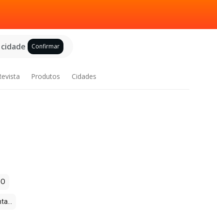
 cidade
Confirmar
Revista
Produtos
Cidades
GO
a...