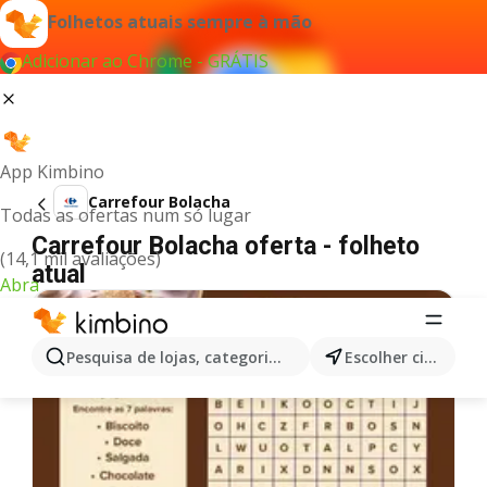
Folhetos atuais sempre à mão
Adicionar ao Chrome - GRÁTIS
App Kimbino
Carrefour Bolacha
Todas as ofertas num só lugar
Carrefour Bolacha oferta - folheto
(14,1 mil avaliações)
atual
Abra
Pesquisa de lojas, categorias,produtos...
Escolher cidade