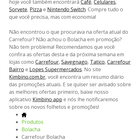
hoje você também encontrará
Café
,
Celulares
,
Sorvete
,
Pizza
e
Nintendo Switch
. Compre tudo o
que você precisa, mas com economia!
Não encontrou o que procurava na oferta atual do
Carrefour? Não achou o Bolacha em promoção?
Não tem problema! Recomendamos que você
confira as ofertas desta e da próxima semana em
lojas como
Carrefour
,
Savegnago
,
Tatico
,
Carrefour
Bairro
e
Lopes Supermercados
. No site
Kimbino.com.br
, você encontra um resumo diário
das promoções atuais. E se quiser ser avisado sobre
as melhores ofertas primeiro, baixe nosso
aplicativo
Kimbino app
e nós lhe notificaremos
sobre os novos folhetos e promoções!
Produtos
Bolacha
Carrefour Bolacha