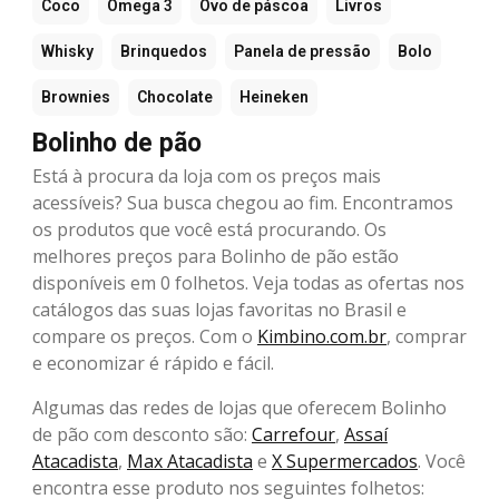
Coco
Ômega 3
Ovo de páscoa
Livros
Whisky
Brinquedos
Panela de pressão
Bolo
Brownies
Chocolate
Heineken
Bolinho de pão
Está à procura da loja com os preços mais
acessíveis? Sua busca chegou ao fim. Encontramos
os produtos que você está procurando. Os
melhores preços para Bolinho de pão estão
disponíveis em 0 folhetos. Veja todas as ofertas nos
catálogos das suas lojas favoritas no Brasil e
compare os preços. Com o
Kimbino.com.br
, comprar
e economizar é rápido e fácil.
Algumas das redes de lojas que oferecem Bolinho
de pão com desconto são:
Carrefour
,
Assaí
Atacadista
,
Max Atacadista
e
X Supermercados
. Você
encontra esse produto nos seguintes folhetos: