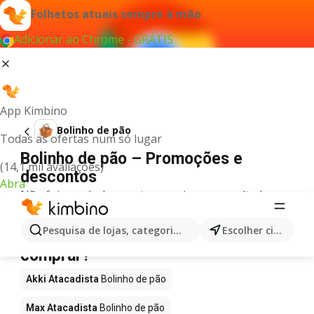
Folhetos atuais sempre à mão
Adicionar ao Chrome - GRÁTIS
App Kimbino
Bolinho de pão
Todas as ofertas num só lugar
Bolinho de pão – Promoções e
(14,1 mil avaliações)
descontos
Abra
Não foi possível encontrar quaisquer resultados
para este termo.
Bolinho de pão em promoção - Onde
Pesquisa de lojas, categorias,produtos...
Escolher cidade
comprar?
Akki Atacadista
Bolinho de pão
Max Atacadista
Bolinho de pão