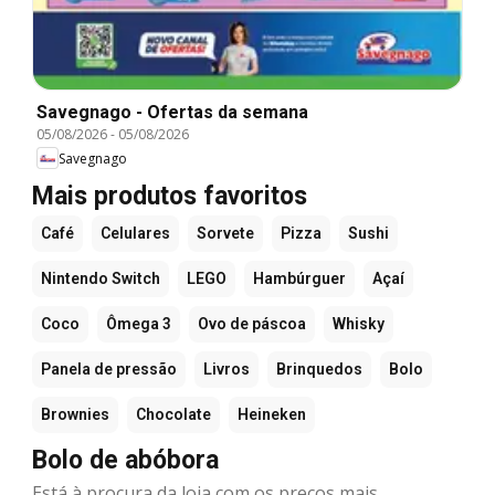
Savegnago - Ofertas da semana
05/08/2026
-
05/08/2026
Savegnago
Mais produtos favoritos
Café
Celulares
Sorvete
Pizza
Sushi
Nintendo Switch
LEGO
Hambúrguer
Açaí
Coco
Ômega 3
Ovo de páscoa
Whisky
Panela de pressão
Livros
Brinquedos
Bolo
Brownies
Chocolate
Heineken
Bolo de abóbora
Está à procura da loja com os preços mais