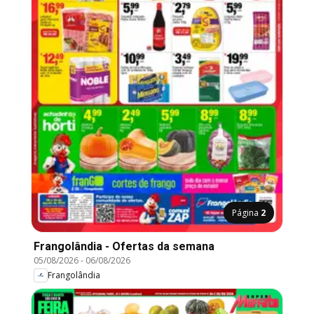
Página
2
Frangolândia - Ofertas da semana
05/08/2026
-
06/08/2026
Frangolândia