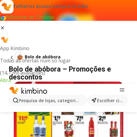
Folhetos atuais sempre à mão
Adicionar ao Chrome - GRÁTIS
App Kimbino
Bolo de abóbora
Todas as ofertas num só lugar
Bolo de abóbora – Promoções e
(14,1 mil avaliações)
descontos
Abra
Pesquisa de lojas, categorias,produtos...
Escolher cidade