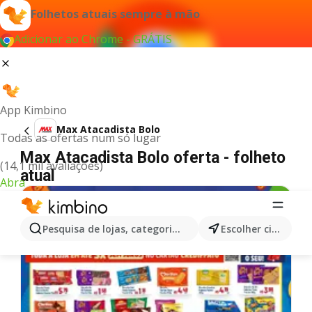
Folhetos atuais sempre à mão
Adicionar ao Chrome - GRÁTIS
App Kimbino
Max Atacadista Bolo
Todas as ofertas num só lugar
Max Atacadista Bolo oferta - folheto
(14,1 mil avaliações)
atual
Abra
Pesquisa de lojas, categorias,produtos...
Escolher cidade