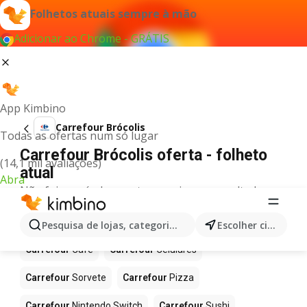
Folhetos atuais sempre à mão
Adicionar ao Chrome - GRÁTIS
App Kimbino
Carrefour Brócolis
Todas as ofertas num só lugar
Carrefour Brócolis oferta - folheto
(14,1 mil avaliações)
atual
Abra
Não foi possível encontrar quaisquer resultados
para este termo.
Mais produtos em Carrefour
Pesquisa de lojas, categorias,produtos...
Escolher cidade
Carrefour
Café
Carrefour
Celulares
Carrefour
Sorvete
Carrefour
Pizza
Carrefour
Nintendo Switch
Carrefour
Sushi