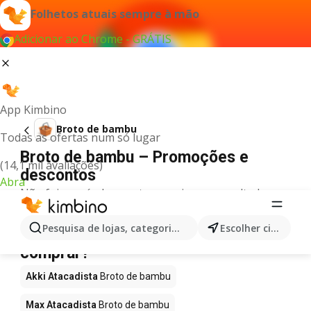
Folhetos atuais sempre à mão
Adicionar ao Chrome - GRÁTIS
App Kimbino
Broto de bambu
Todas as ofertas num só lugar
Broto de bambu – Promoções e
(14,1 mil avaliações)
descontos
Abra
Não foi possível encontrar quaisquer resultados
para este termo.
Broto de bambu em promoção - Onde
Pesquisa de lojas, categorias,produtos...
Escolher cidade
comprar?
Akki Atacadista
Broto de bambu
Max Atacadista
Broto de bambu