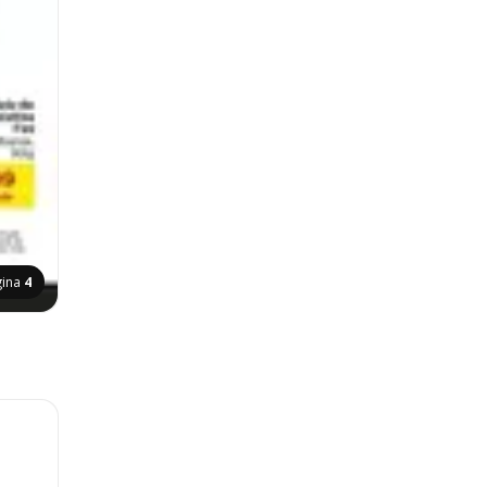
gina
4