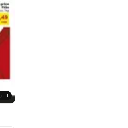
gina
1