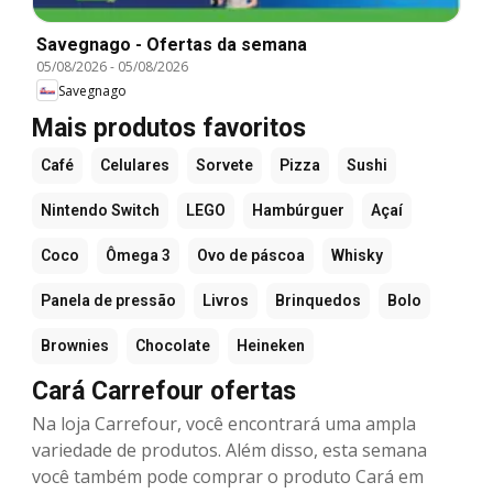
Savegnago - Ofertas da semana
05/08/2026
-
05/08/2026
Savegnago
Mais produtos favoritos
Café
Celulares
Sorvete
Pizza
Sushi
Nintendo Switch
LEGO
Hambúrguer
Açaí
Coco
Ômega 3
Ovo de páscoa
Whisky
Panela de pressão
Livros
Brinquedos
Bolo
Brownies
Chocolate
Heineken
Cará Carrefour ofertas
Na loja Carrefour, você encontrará uma ampla
variedade de produtos. Além disso, esta semana
você também pode comprar o produto Cará em