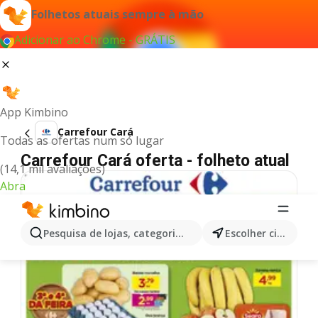
Folhetos atuais sempre à mão
Adicionar ao Chrome - GRÁTIS
App Kimbino
Carrefour Cará
Todas as ofertas num só lugar
Carrefour Cará oferta - folheto atual
(14,1 mil avaliações)
Abra
Pesquisa de lojas, categorias,produtos...
Escolher cidade