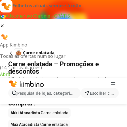
Folhetos atuais sempre à mão
Adicionar ao Chrome - GRÁTIS
App Kimbino
Carne enlatada
Todas as ofertas num só lugar
Carne enlatada – Promoções e
(14,1 mil avaliações)
descontos
Abra
Não foi possível encontrar quaisquer resultados
para este termo.
Carne enlatada em promoção - Onde
Pesquisa de lojas, categorias,produtos...
Escolher cidade
comprar?
Akki Atacadista
Carne enlatada
Max Atacadista
Carne enlatada