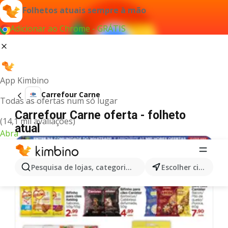
Folhetos atuais sempre à mão
Adicionar ao Chrome - GRÁTIS
App Kimbino
Carrefour Carne
Todas as ofertas num só lugar
Carrefour Carne oferta - folheto
(14,1 mil avaliações)
atual
Abra
Pesquisa de lojas, categorias,produtos...
Escolher cidade